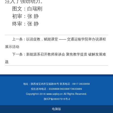
注入了强劲动力。
图文：白瑞刚
初审：张 静
终审：张 静
上一条：以说促教，赋能课堂 —— 交通运输学院举办说课程
展示活动
下一条：新能源系召开教师座谈会 聚焦教学提质 破解发展难
题
地址：陕西省宝鸡市宝福路56号 联系电话：0917-3633858
招生咨询电话：3328888/3633887/3633889
Copyright© 2016 www.sxjdzy.cn All Rights Reserved.
陕ICP备06007315号-2
电脑版