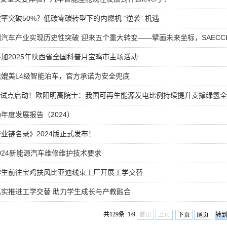
率突破50%？低碳零碳转型下的内燃机 “逆袭” 机遇
汽车产业实现历史性突破 迎来五个重大转变——擘画未来坐标，SAECCE 2
加2025年陕西省全国科普月宝鸡市主场活动
媲美L4级智能泊车，官方承诺为安全兜底
氢能试点启动！欧阳明高院士：我国可再生能源发电比例持续提升支撑绿氢
年度发展报告（2024）
业链名录》2024版正式发布！
0-2024新能源汽车维修维护技术要求
学生前往宝鸡扶风比亚迪线束工厂开展工学交替
实推进工学交替 助力学生成长与产教融合
共129条 1/9
首页
上页
下页
尾页