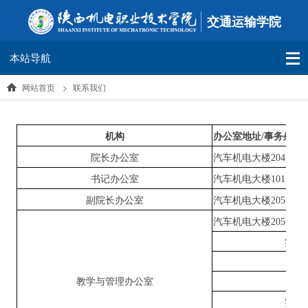
交通运输学院
本站导航
网站首页
>
联系我们
机构
办公室地址
/事务处理
院长办公室
汽车机电大楼
204
书记办公室
汽车机电大楼
101
副院长办公室
汽车机电大楼
205
汽车机电大楼
205
实验
师
教学与管理办公室
实习