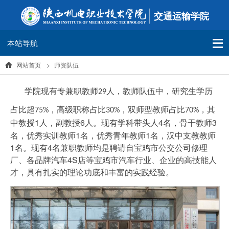
交通运输学院
本站导航
网站首页
>
师资队伍
学院
现有专兼职教师
人，教师队伍中，研究生学历
29
，其
占比超
，高级职称占比
，双师型教师占比
75%
30%
70
%
中教授1人，副教授6人
现有学科带头人4名，骨干教师3
。
名，优秀实训教师1名，优秀青年教师1名，汉中支教教师
1名。现有4名兼职教师均是聘请自宝鸡市公交公司修理
厂、各品牌汽车4S店等宝鸡市汽车行业、企业的高技能人
才，具有扎实的理论功底和丰富的实践经验。